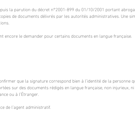
 depuis la parution du décret n°2001-899 du 01/10/2001 portant abroga
 copies de documents délivrés par les autorités administratives. Une si
ions.
vent encore le demander pour certains documents en langue française.
nfirmer que la signature correspond bien à l’identité de la personne qu
ortées sur des documents rédigés en langue française, non injurieux, ni 
ance ou à l’Étranger.
ce de l’
agent administratif.