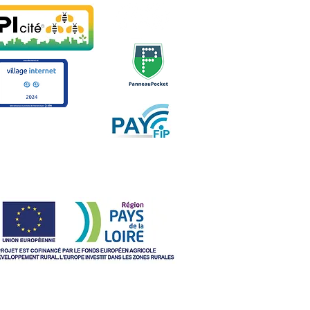
r ses titres en ligne
Européenne a participé à la création du commerce multiservices
Open data Ancinnes
Mentions légales