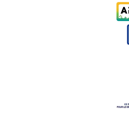
CINNES
ture de la Mairie)
Paye
L'Union 