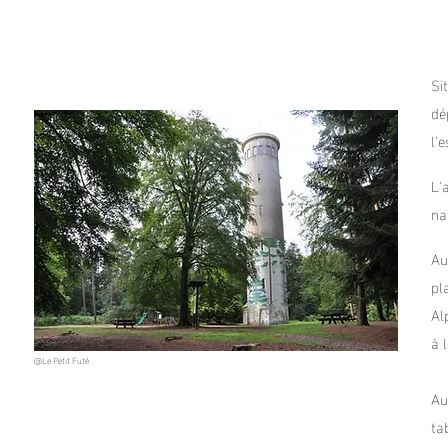
Le Belvédère de Perseigne
Si
dé
l'
L'
na
Au
pl
Al
à 
@Le Petit Futé
Au
ta