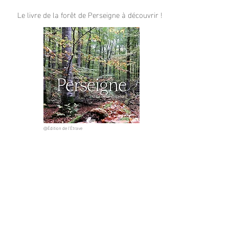
Le livre de la forêt de Perseigne à découvrir !
@Édition de l’Étrave
Mairie d'Ancinnes
1, place du Général de Gaulle - 72610 ANCINNES
02.33.82.22.52 -
contact@ancinnes.fr
(Permanence téléphonique sur les heures d'ouverture de la Mairie)
Horaires d'ouverture
Lundi : 10h00-12h00 / 15h00-17h00