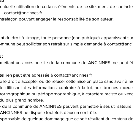
ES.
ntuelle utilisation de certains éléments de ce site, merci de contac
 -
contact@ancinnes.fr
contrefaçon pouvant engager la responsabilité de son auteur.
t du droit à l’image, toute personne (non publique) apparaissant su
 commune peut solliciter son retrait sur simple demande à
contact@anci
 :
permettant un accès au site de la commune de ANCINNES, ne peut êt
l lien peut être adressée à
contact@ancinnes.fr
droit d’accepter ou de refuser cette mise en place sans avoir à mot
te diffusant des informations contraire à la loi, aux bonnes mœurs
 pornographique ou pédopornographique, à caractère raciste ou xéno
té du plus grand nombre.
site de la commune de ANCINNES peuvent permettre à ses utilisateurs d
 ANCINNES ne dispose toutefois d’aucun contrôle.
responsable de quelque dommage que ce soit résultant du contenu de 