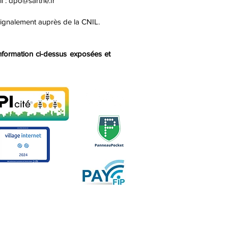
l :
dpo@sarthe.fr
 signalement auprès de la CNIL.
nformation ci-dessus exposées et
r ses titres en ligne