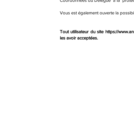
Coordonnées du Délégué à la protectio
Vous est également ouverte la possibil
Tout utilisateur du site
https://www.an
les avoir acceptées.
Mairie d'Ancinnes
1, place du Général de Gaulle - 72610 AN
02.33.82.22.52 -
contact@ancinnes.fr
(Permanence téléphonique sur les heures d'ouver
Horaires d'ouverture
Lundi : 10h00-12h00 / 15h00-17h00
Mardi : 10h00-12h00
Mercredi : 10h00-12h00
Jeudi : 15h00-17h00
Vendredi : 10h00-12h00