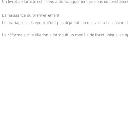
Un livret de famille est remis automatiquement en deux circonstances
La naissance du premier enfant,
Le mariage, si les époux n’ont pas déjà obtenu de livret à l’occasion 
La réforme sur la filiation a introduit un modèle de livret unique, en 
Duplicata de livret de famille
Vous pourrez obtenir un duplicata sur sim
ple deman
d’une pièce d’identité.
Vous pouvez également faire la demande en imprim
suffit de le compléter et de le renvoyer à la mairie.
A partir de la réception de la demande, la mairie se
document est prêt